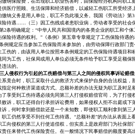
构缴纳保险费，在出现职工职业伤害时，由保险经办机构向职工
提供医疗照顾、生活保障和经济赔偿，以减轻工伤职工所受经济
的缴纳义务是用人单位，职工不负此项义务。我国《劳动法》第
3
保险待遇……（三）因工伤残或者患职业病，劳动者享受的社会
第
2
条明确规定：“中华人民共和国境内的各类企业的职工和个体
伤保险待遇的权利。”《条例》第五章专章规定了工伤保险待遇的
本条例规定应当参加工伤保险而未参加的，由劳动保障行政部门责
生工伤的，由该用人单位按照本条例规定的工伤保险待遇项目和标
视同为工伤，社保局或用人单位必须无条件给予职工享受足额保
是违法的。
三人侵权行为引起的工伤赔偿与第三人之间的侵权民事诉讼赔偿
关系竟合时，职工采取什么的救济方式来保护自身的合法权益，
或指定何种救济渠道或方式。总额补差的办法无疑为职工及时足
为了享受到工伤待遇必须先同第三人打侵权赔偿官司，为了打侵
果败诉，职工还得自行承担诉讼费用，如果侵权人拒不出庭或下
胜诉，何时拿到赔偿款还是一个未知数，即使职工顺利拿到第三
，职工仍然享受不到任何工伤待遇。“总额补差”的办法从表面上
职工向侵权的第三人行使追偿权，但实质上是政府部门为社保部
权责任来替代工伤保险责任。在一般情况下民事赔偿的额度要高