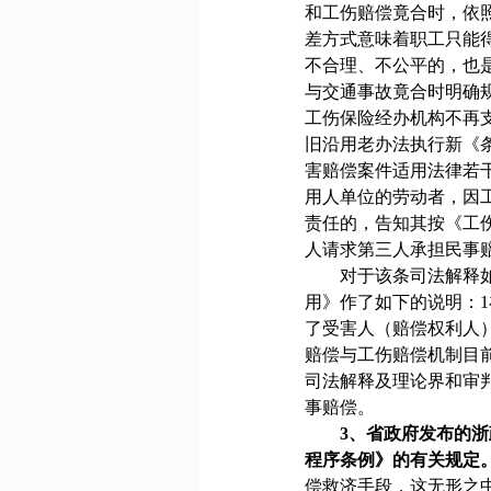
和工伤赔偿竟合时，依
差方式意味着职工只能
不合理、不公平的，也
与交通事故竟合时明确
工伤保险经办机构不再
旧沿用老办法执行新《
害赔偿案件适用法律若
用人单位的劳动者，因
责任的，告知其按《工
人请求第三人承担民事
对于该条司法解释
用》作了如下的说明：
1
了受害人（赔偿权利人
赔偿与工伤赔偿机制目
司法解释及理论界和审
事赔偿。
3
、省政府发布的浙
程序条例》的有关规定
偿救济手段，这无形之