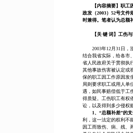
【内容摘要】职工
政发（
2003
）
52
号文件
时兼得。笔者认为总额
【关 键 词】工伤
2003
年
12
月
31
日
，
结合我省实际，给各市
省人民政府关于贯彻执
其他事故伤害被认定或
保的职工因工作原因发
局则要求职工或用人单
遇，如民事赔偿低于工
得质疑。工伤职工有权
讼，以及得到多少侵权
1
、“总额补差”的
利，这一法定的权利不
因工而致伤、病、残、