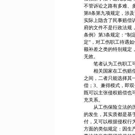
不管诉讼之路有多难、
第
8
条第九项规定，涉及
实际上隐含了民事赔偿
府的文件不是行政法规
条例》第
3
条规定：“制
定”，对工伤职工待遇
额补差之类的特别规定
无效。
笔者认为工伤职工
相关国家在工伤赔
之间，二者只能选择其
偿；
3
、兼得模式，即双
既可以主张侵权赔偿也
充关系。
从工伤保险立法的
的发生，其实质都是基
付，又可以根据侵权行
方面的类似规定：因生