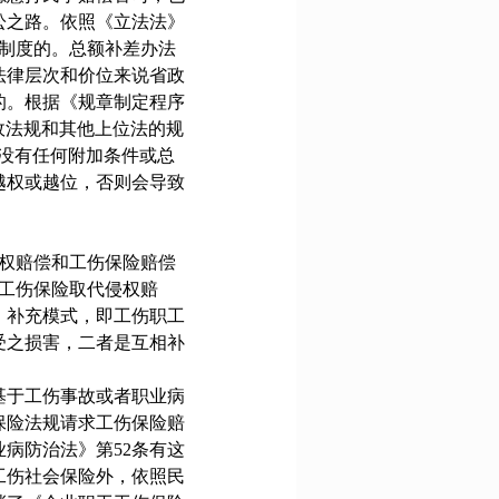
讼之路。依照《立法法》
制度的。总额补差办法
法律层次和价位来说省政
的。根据《规章制定程序
政法规和其他上位法的规
没有任何附加条件或总
越权或越位，否则会导致
权赔偿和工伤保险赔偿
工伤保险取代侵权赔
、补充模式，即工伤职工
受之损害，二者是互相补
基于工伤事故或者职业病
保险法规请求工伤保险赔
业病防治法》第
52
条有这
工伤社会保险外，依照民