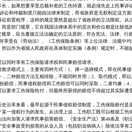
多长，如果想要享受总额补差的工伤待遇，就必须先走上民事诉
诉讼和仲裁制度只能由法律来制定，而省政府是无权制定这方面
诉讼前置程序，这样的规定显然是超出了省政府的立法限权。从
，而是部门规章，它在我国法律体系中的层次和价位都是比较低
定规章，应当遵循立法法确定的立法原则，符合宪法、法律、行
如何享受在《劳动法》、《工伤保险条例》等上位法律、法规中均
，所以作为省级人民政府在具体制定实施《条例》规定时，不能
可以同时享有工伤保险请求权和民事赔偿请求。
偿救济模式上，主要有四种方式：
1
、择一选择模式，即在民事侵
一，二种赔偿方法互相排除，不能同时并用；
2
、取代模式，即以
份赔偿，民事侵权赔偿和工伤赔偿可以同时采取，二者均兼；
4
可以要求工伤保险给付，但最终所获得的赔偿不得超过其实际遭
历史沿革来看，最早起源于民事侵权赔偿制度，工伤保险赔付是
于某一侵权行为的发生。从法理上说，工伤职工既可以根据工伤
为法向加害人请求民事损害赔偿。《安全生产法》第
48
条及《职
产安全事故受到损害的从业人员（包括职业病病人）除依法享有