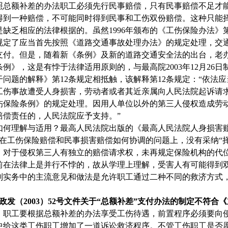
照总额补差的办法职工必须先行民事赔偿，只有民事赔偿不足才
得到一种赔偿，不可能同时得到民事和工伤双份赔偿。这种只能
是缺乏相应的法律根据的。虽然
1996
年颁布的《工伤保险办法》
规定了应当首先按照《道路交通事故处理办法》的规定处理，交
支付。但是，随着新《条例》及新的道路交通安全法的出台，老
条例》，这是有悖于法律适用原则的，与最高院
2003
年
12
月
26
日
干问题的解释》第
12
条规定相抵触，该解释第
12
条规定：“依法
工伤事故遭受人身损害，劳动者或者其近亲属向人民法院起诉请
伤保险条例》的规定处理。因用人单位以外的第三人侵权造成劳
赔偿责任的，人民法院应予支持。”
如何理解与适用？最高人民法院出版的《最高人民法院人身损害
在工伤保险赔偿和民事损害赔偿如何协调的问题上，没有采纳“择
）对于侵权第三人有独立的赔偿请求权，未再规定保险机构的代
前在法律上是并行不悖的，故从学理上理解，受害人有可能得到
判实务中的主流意见和做法是允许职工通过二种不同的救济方式
政发（
2003
）
52
号文件关于“总额补差”支付办法的制定不符合
。
职工要根据总额补差的办法享受工伤待遇，前置程序必须要向
中给这类工伤职工增加了一道诉讼救济程序。不管工伤职工是否