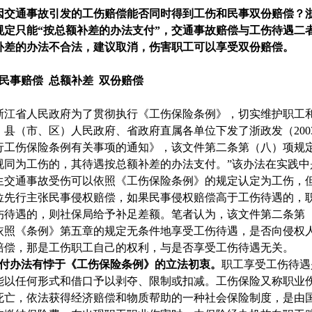
因交通事故引发的工伤赔偿能否同时得到工伤和民事双份赔偿？
规定只能“按总额补差的办法支付”，交通事故赔偿与工伤待遇二
补差的办法不合法，建议取消，伤害职工可以享受双份赔偿。
与民事赔偿
总额补差
双份赔偿
浙江省人民政府为了贯彻执行《工伤保险条例》，切实维护职工
、县（市、区）人民政府、省政府直属各单位下发了浙政发（
200
行工伤保险条例有关事项的通知》，该文件第二条第（八）项规定
视同为工伤的，其待遇按总额补差的办法支付。”该办法在实践中
生交通事故受伤可以依照《工伤保险条例》的规定认定为工伤，
位先行主张民事侵权赔偿，如果民事侵权赔偿高于工伤待遇的，
伤待遇的，则社保局给予补足差额。笔者认为，该文件第二条第
依照《条例》第五章的规定无条件地享受工伤待遇，是否向侵权
赔偿，那是工伤职工自己的权利，与是否享受工伤待遇无关。
支付办法有悖于《工伤保险条例》的立法初衷。
职工享受工伤待遇
能以任何形式和借口予以剥夺、限制或扣减。工伤保险又称职业
死亡，依法获得经济赔偿和物质帮助的一种社会保险制度，是由