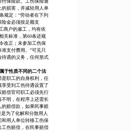
赔付保险款。工伤保险通
上的损害，并减轻用人单
条规定：“劳动者在下列
保险金必须按足额支
工商户的雇工，均有依
相关标准，第
60
条还规
令改正；未参加工伤保
准支付费用。”可见只
险待遇的义务，任何形式
属于性质不同的二个法
那是职工的自身权利，任
额享受到工伤待遇设置了
权赔偿官司职工必须先行
落不明，在程序上还需长
人的赔偿款，如果民事赔
看是为了化解和分散用人
门和用人单位转移工伤保
出工伤赔偿，在民事赔偿