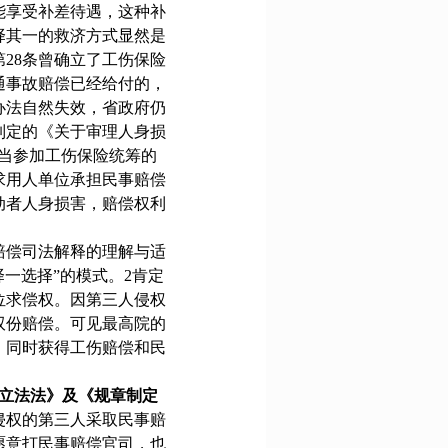
能享受补差待遇，这种补
择其一的救济方式显然是
第
28
条曾确立了工伤保险
通事故赔偿已经给付的，
办法自然失效，省政府仍
制定的《关于审理人身损
应当参加工伤保险统筹的
求用人单位承担民事赔偿
动者人身损害，赔偿权利
赔偿司法解释的理解与适
一选择”的模式。
2
肯定
位求偿权。因第三人侵权
双份赔偿。可见最高院的
，同时获得工伤赔偿和民
《立法法》及《规章制定
侵权的第三人采取民事赔
愿意打民事赔偿官司，也