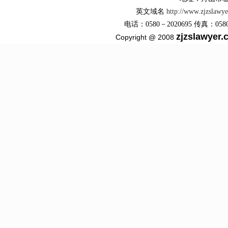
英文域名
http://www.zjzslawy
电话：0580－2020695 传真：0580－2
zjzslawyer
Copyright @ 2008