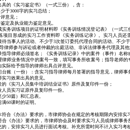
出具的《实习鉴定书》（一式三份），含：
少于3000字的实习总结；
考评意见；
行鉴定及执业能力鉴定意见。
成实务训练项目的证明材料即《实务训练情况登记表》（一式三
练项目形成的实习工作资料即《实务训练记录》
。
实习人员还
次接待当事人的活动、不少于3次签订委托代理合同的活动、不少
指导律师参与诉讼或者仲裁的出庭活动、非诉法律事务代理及其他
录指导律师必须签名；《实务训练记录》中的案件（事件）名称
理律师业务情况中的案号一致，填写事务所收案号；指导老师的
由实际给予指导的律师出具点评意见。
习台账（一份）：含实习指导律师每月签署的指导意见，律师事
师实习效果出具的意见。
发的《实习人员集中培训结业证书》原件及复印件一份；
业人员实习证原件及复印件一份。
至少
50篇）和汇总表。
习满
60课时的证明。
本符合《办法》要求的，市
律师协会
在规定的考核期限内安排实
符合《办法》要求的，市
律师协会
及时要求实习人员或律师事务
充的，安排实习人员进行面试考核。补充所需时间不计入实习考