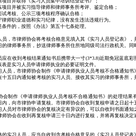
训项目并取得《实习人员集中培训结业证书》；
练项目并被实习指导律师和律师事务所考评、鉴定合格；
试考核、公示三项考核程序确认合格；
守律师职业道德和实习纪律，没有发生违法违规行为。
述条件的，按照《办法》第五十七条处理。
人员，市
律师协会
将考核合格意见填入其《实习人员登记表》，
习的律师事务所，抄送律师事务所住所地同级司法行政机关。同
员应在收到考核结果通知书后携带
大一寸
(3*3.8)近期免冠蓝底
该表是实习人员申请律师执业的必要证明文件。
习人员，市
律师协会
制作《申请律师执业人员考核不合格通知书
在十五日内通知被考核的实习人员、接收其实习的律师事务所，
协会制作《申请律师执业人员考核不合格通知书》的处理结果
日内，向市律协申请复核。市律师协会自收到复核申请之日起十
习人员对市律师协会的复核决定有异议的，可以自收到书面通知
律师协会在收到再复核申请三十日内进行复核，并将再复核决定
。
格的实习人员，应当自收到含考核合格意见的《实习人员登记表