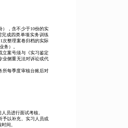
份），含不少于
10份的实
需完成四类单项实务训练
于1次整理案卷归档的实际
业务）。
或立案号须与《实习鉴定
专业侧重无法对诉讼或代
务所每季度审核台账后对
习人员进行面试考核。
所予以补充。实习人员或
核时间。