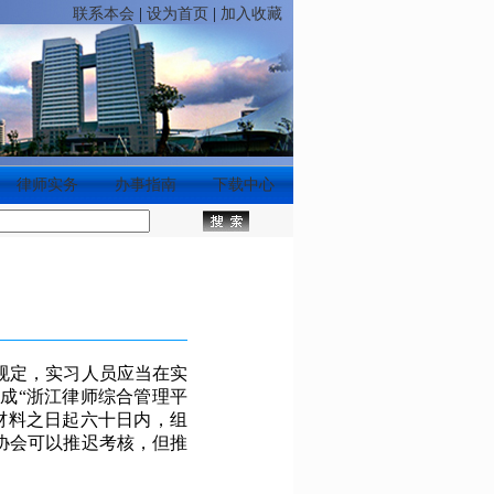
联系本会
|
设为首页
|
加入收藏
律师实务
办事指南
下载中心
规定，实习人员应当在实
完成
“浙江律师综合管理平
材料之日起六十日内，组
协会可以推迟考核，但推