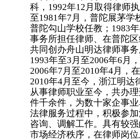
科，
1992
年
12
月取得律师执
至
1981
年
7
月，普陀展茅学
普陀勾山学校任教；
1983
年
事务所担任律师、在普陀区
共同创办舟山明达律师事务
1993
年至
3
月至
2006
年
6
月
2006
年
7
月至
2010
年
4
月，
2010
年
4
月至今，浙江明达
从事律师职业至今，共办理
件千余件，为数十家企事业
法律服务过程中，积极参加
咨询、调解工作。具有较强
市场经济秩序，在律师岗位