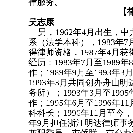
律服务。
【
吴志康
男，
1962
年
4
月出生，中
系（法学本科），
1983
年
7
得律师资格，
1987
年
4
月获
经历：
1983
年
7
月至
1989
年
作；
1989
年
9
月至
1993
年
3
1993
年
3
月共同创办舟山明
务所）；
1993
年
3
月至
1995
作；
1995
年
6
月至
1996
年
11
科科长；
1996
年
11
月
至今，
年
9
月担任浙江明达律师事