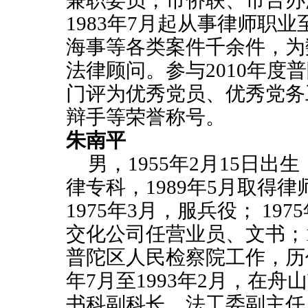
兼职委员，市侨联、市台办
1983
年
7
月起从事律师职业
海事等各类案件千余件，为
法律顾问。参与
2010
年度普
门评为优秀党员、优秀党务
辩手等荣誉称号。
朱南平
男，
1955
年
2
月
15
日出生
律专科，
1989
年
5
月取得律
1975
年
3
月，服兵役；
1975
交化公司任营业员、文书；
普陀区人民检察院工作，历
年
7
月至
1993
年
2
月，在舟山
书科副科长、法工委副主任