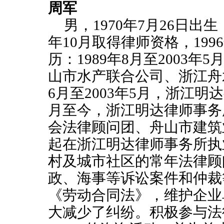
周军
男，
1970
年
7
月
26
日出生
年
10
月取得律师资格，
1996
历：
1989
年
8
月至
2003
年
5
山市水产联合公司、浙江舟
6
月至
2003
年
5
月，浙江明达
月至今，浙江明达律师事务
会法律顾问团、舟山市建筑
起在浙江明达律师事务所执
村及城市社区的常年法律顾
政、海事等诉讼案件和仲裁
《劳动合同法》，维护企业
大减少了纠纷。积极参与法