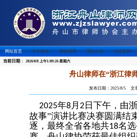
网站首页
关于协会
律协规章
通知公告
动态新闻
当前日期
：
2026/8/8 上午1:09:26 星期六
舟山律师在“浙江律
发布日期：2025/8/5 
年
月
日下午，由浙
2025
8
2
故事”演讲比赛决赛圆满结
逐，最终全省各地共
名选
18
赛。舟山律协荣获最佳组织