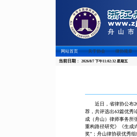
网站首页
关于协会
律协规章
当前日期
：
2026/8/7 下午11:02:32 星期五
近日，省律协公布
2
荐，共评选出
篇优秀
63
成（舟山）律师事务所
重构路径研究》《生成
奖”
；
舟山律协获优秀组