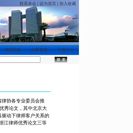
联系本会
|
设为首页
|
加入收藏
律师实务
办事指南
下载中心
省律协各专业委员会推
优秀论文，其中
北京大
具驱动下律师客户关系的
“浙江律师优秀论文三等