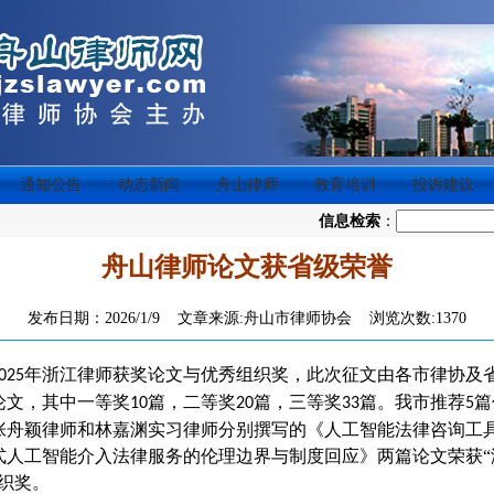
通知公告
动态新闻
舟山律师
教育培训
投诉建议
信息检索
：
舟山律师论文获省级荣誉
发布日期：2026/1/9 文章来源:舟山市律师协会 浏览次数:1370
年浙江律师获奖论文与优秀组织奖，此次征文由各市律协及
025
论文，其中一等奖
篇，二等奖
篇，三等奖
篇。
我市推荐
篇
10
20
33
5
张舟颖律师和林嘉渊实习律师
分别撰写的
《人工智能法律咨询工
式人工智能介入法律服务的伦理边界与制度回应》两篇论文荣获
织奖。